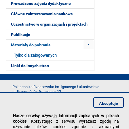
Prowadzone zajęcia dydaktyczne
Główne zainteresowania naukowe
Uczestnictwo w organizacjach i projektach
Publikacje
Materiały do pobrania
Tylko dla zalogowanych
Linki do innych stron
Politechnika Rzeszowska im. Ignacego Łukasiewicza
al. Powstańców Warszawy 12
35-029 Rzeszów
Akceptuję
tel.: +48 17 865 11 00
fax: +48 17 854 12 60
Nasze serwisy używają informacji zapisanych w plikach
e-mail:
kancelaria@prz.edu.pl
cookies
. Korzystając z serwisu wyrażasz zgodę na
Deklaracja dostępności
używanie plików cookies zgodnie z aktualnymi