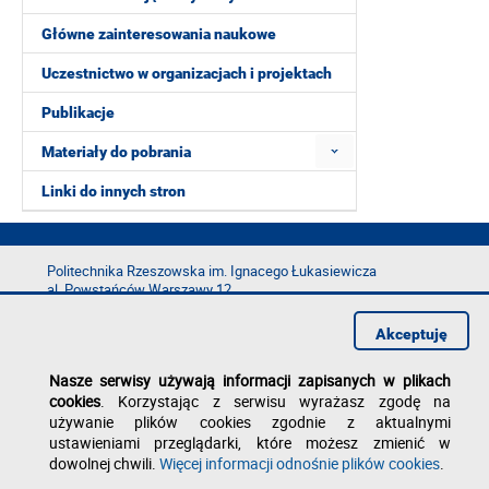
Główne zainteresowania naukowe
Uczestnictwo w organizacjach i projektach
Publikacje
Materiały do pobrania
Linki do innych stron
Politechnika Rzeszowska im. Ignacego Łukasiewicza
al. Powstańców Warszawy 12
35-029 Rzeszów
Akceptuję
tel.: +48 17 865 11 00
fax: +48 17 854 12 60
Nasze serwisy używają informacji zapisanych w plikach
e-mail:
kancelaria@prz.edu.pl
cookies
. Korzystając z serwisu wyrażasz zgodę na
Deklaracja dostępności
używanie plików cookies zgodnie z aktualnymi
Polityka prywatności
ustawieniami przeglądarki, które możesz zmienić w
Zgłoś błąd na stronie
dowolnej chwili.
Więcej informacji odnośnie plików cookies
.