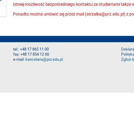
Istniej możliwość bezpośredniego kontaktu ze studentami także 
Ponadto można umówić się przez mail (strzalka@prz.edu.pl) z po
tel.: +48 17 865 11 00
Deklara
fax: +48 17 854 12 60
Polityk
e-mail:
kancelaria@prz.edu.pl
Zgłoś b